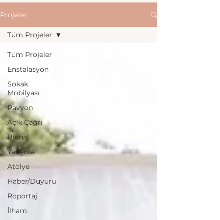
Projeler
Tüm Projeler
Tüm Projeler
Enstalasyon
Sokak
Mobilyası
Pavyon
Açık Çağrı
Bienal
Yarışma
Atölye
Haber/Duyuru
Röportaj
İlham