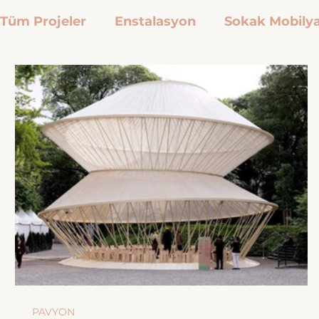
Tüm Projeler
Enstalasyon
Sokak Mobilya
Röportaj
İlham
Etkinlik
kent mob
PAVYON