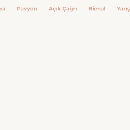
sı
Pavyon
Açık Çağrı
Bienal
Yarı
ilyası