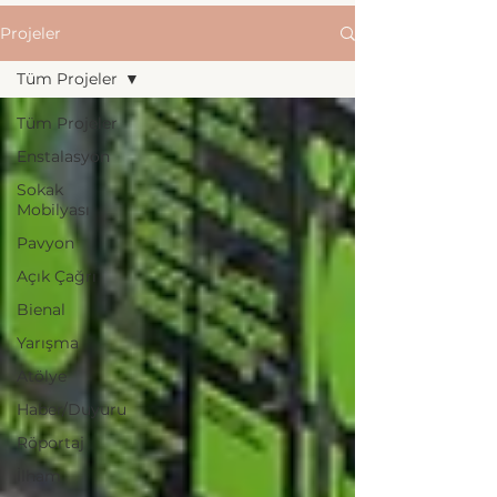
Projeler
Tüm Projeler
Tüm Projeler
Enstalasyon
Sokak
Mobilyası
Pavyon
Açık Çağrı
Bienal
Yarışma
Atölye
Haber/Duyuru
Röportaj
İlham