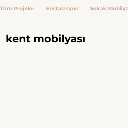
Tüm Projeler
Enstalasyon
Sokak Mobilya
Röportaj
İlham
Etkinlik
kent mob
kent mobilyası