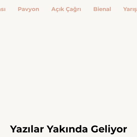
sı
Pavyon
Açık Çağrı
Bienal
Yarı
ilyası
Yazılar Yakında Geliyor