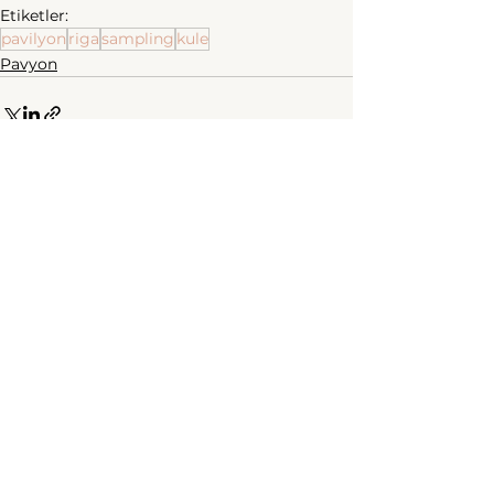
Etiketler:
pavilyon
riga
sampling
kule
Pavyon
Hepsini Gör
Son Yazılar